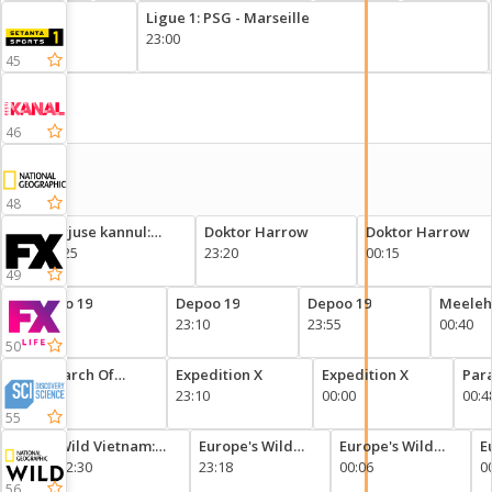
со
Ligue 1: PSG - Marseille
стейком
23:00
из
45
капусты
46
48
Kurjuse kannul:
Doktor Harrow
Doktor Harrow
evolutsioon
22:25
23:20
00:15
49
Depoo 19
Depoo 19
Depoo 19
Meeleh
22:20
23:10
23:55
kodupe
00:40
50
In Search Of
Expedition X
Expedition X
Par
Monsters
22:20
23:10
00:00
Decl
00:4
55
st
Wild Vietnam:
Europe's Wild
Europe's Wild
E
n 1
Season 1
22:30
Marvels
23:18
Marvels
00:06
M
0
56