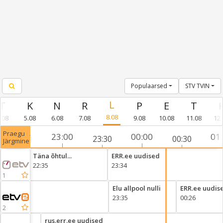
Populaarsed
STV TVIN
8.08
.08
5.08
6.08
7.08
9.08
10.08
11.08
12.
Praegu⠀/
23:00
00:00
01
22:30
23:30
00:30
Järgmine
kel
Täna õhtul...
ERR.ee uudised
22:35
23:34
1
Elu allpool nulli
ERR.ee uudis
23:35
00:26
2
 kiri.
rus.err.ee uudised