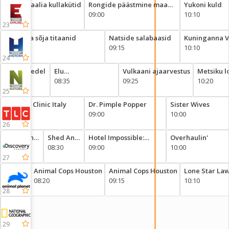
id
Austraalia kullakütid
Rongide päästmine maa
Yukoni kuld
08:05
kuklapoolel
09:00
10:10
23
Külma sõja titaanid
Natside salabaasid
Kuninganna V
08:05
09:15
10:10
24
msatel jõgedel
Elu
Vulkaani ajaarvestus
Metsiku 
5
miinuskraadides
08:35
09:25
lahinguvä
10:20
25
Obesity Clinic Italy
Dr. Pimple Popper
Sister Wives
08:00
09:00
10:00
26
Shed And
Shed And
Hotel Impossible:
Overhaulin'
Buried
08:00
Buried
08:30
Showdown
09:00
10:00
27
Animal Cops Houston
Animal Cops Houston
Lone Star La
08:20
09:15
10:10
28
tuste
Eriraport
29