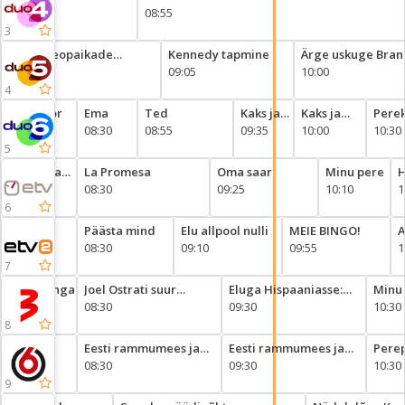
08:55
3
Kuriteopaikade
Kennedy tapmine
Ärge uskuge Bran
koristajad
08:05
09:05
10:00
4
r
Kontor
Ema
Ted
Kaks ja
Kaks ja
Perek
08:05
08:30
08:55
pool
09:35
pool meest
10:00
lõks
10:30
meest
5
Häälega
La Promesa
Oma saar
Minu pere
H
merele
08:00
08:30
09:25
10:10
B
1
6
sõda
Päästa mind
Elu allpool nulli
MEIE BINGO!
A
08:30
09:10
09:55
1
7
Suvesangarid
Joel Ostrati suur
Eluga Hispaaniasse:
Minu 
08:00
õhtusöök
08:30
kinnisvara eri
09:30
muut
10:30
8
ed
Eesti rammumees ja
Eesti rammumees ja
Pere
rammunaine
08:30
rammunaine
09:30
10:30
9