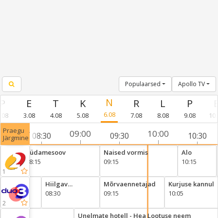
Populaarsed
Apollo TV
6.08
.08
3.08
4.08
5.08
7.08
8.08
9.08
10.
Praegu⠀/
8:00
09:00
10:00
08:30
09:30
10:30
Järgmine
Südamesoov
Naised vormis
Alo
08:15
09:15
10:15
1
Hiilgav
Mõrvaennetajad
Kurjuse kannul
detektiivitar
08:30
09:15
10:05
2
pagar
Unelmate hotell - Hea Lootuse neem