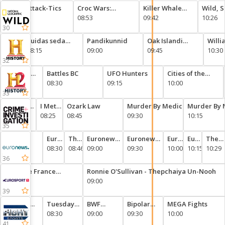
Cat Attack-Tics
Croc Wars:
Killer Whale
Wild, 
1
08:05
Grumeti Vs Mara
08:53
Chronicles:
09:42
Deadly
10:26
Season 1
30
nukad
Kuidas seda
Pandikunnid
Oak Islandi
Willi
selgitada?
08:15
09:00
needus
09:45
Shat
10:30
Tulnukate
selet
32
erisaade
paik
d Hunters:
Battles BC
UFO Hunters
Cities of the
end Of The
5
08:30
09:15
Underworld
10:00
rstition
33
ntains
Motive
I Met
Ozark Law
Murder By Medic
Murder By 
To
08:00
my
08:25
08:45
09:30
10:15
Murder
Murderer
35
Online
ws
Euronews
The
Euronews
Euronews
Euronews
Euronews
The
46
Now
08:30
Ring
08:46
Now
09:00
Now
09:30
Now
10:00
Now
10:15
Ring
10:29
36
Tour de France
Ronnie O'Sullivan - Thepchaiya Un-Nooh
Femmes avec Zwift |
08:00
09:00
Stage 5
39
Macho:
Tuesday
BWF
Bipolar
MEGA Fights
The
08:00
Night
08:30
Martial
09:00
Rock n'
09:30
10:00
Hector
Fights
Arts
Roller
41