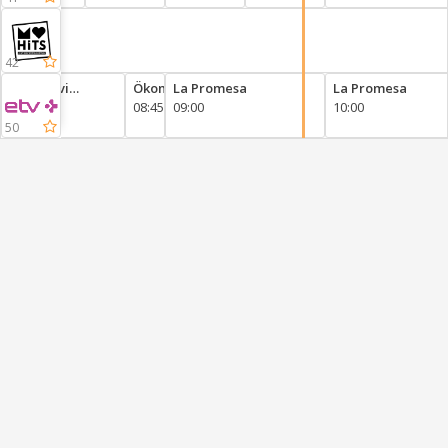
Camacho
Story
42
Stepilõvi
Ökomajad
La Promesa
La Promesa
Celaleddin
08:00
08:45
09:00
10:00
50