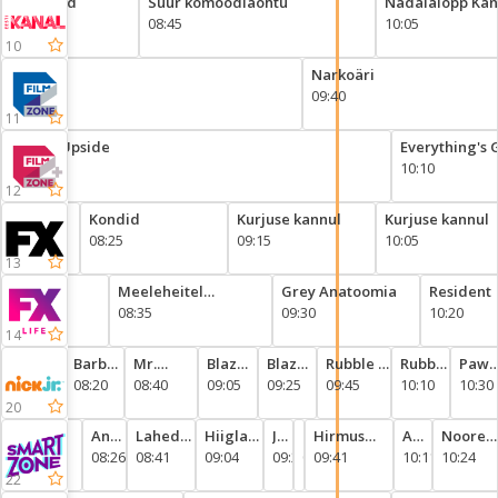
elgukoerad
Suur komöödiaõhtu
Nädalalõpp Kan
:50
08:45
10:05
10
Don Jon
Narkoäri
08:00
09:40
11
The Upside
Everything's 
08:05
10:10
12
XAS
Kondid
Kurjuse kannul
Kurjuse kannul
08:25
09:15
10:05
13
leheitel
Meeleheitel
Grey Anatoomia
Resident
uperenaised
5
koduperenaised
08:35
09:30
10:20
14
Barbapapan
Barbapapan
Mr.
Blaze
Blaze
Rubble &
Rubble
Paw
perhe
07:55
perhe
08:20
Crocodile
08:40
ja
09:05
ja
09:25
Crew
09:45
&
10:10
Patro
10:30
monsterikoneet
monsterikoneet
Crew
20
Dino
Andy
Lahedad
Hiiglaslikud
Joonistame
Teaduspauk
Hirmus
Ahne
Noored
nta
Dana
08:03
seiklused
08:26
loomad
08:41
teaduskatsed
09:04
koos:
09:27
09:37
ajalugu
09:41
aju
10:11
kangel
10:24
dinosaurustega
videomängud
22