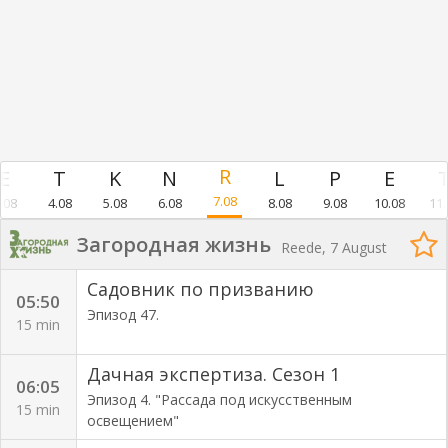
7.08
.08
4.08
5.08
6.08
8.08
9.08
10.08
11.
Загородная жизнь
Reede, 7 August
Садовник по призванию
05:50
Эпизод 47.
15 min
Дачная экспертиза. Сезон 1
06:05
Эпизод 4. "Рассада под искусственным
15 min
освещением"