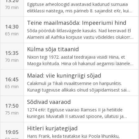
13:20
Egiptuse arheoloogid avastavad kadunud surnuaia
70 min
eliitklassi naistega, mis pärineb 8. sajandist eKr, kui
kušiidide kuningad juhtisid Egiptust ja võimu jagati
Teine maailmasõda: Impeeriumi hind
jumala Amoni naisega.
14:30
Sõda pöördub liitlasvägede kasuks. Nad keeravad El
65 min
Alameini all Aafrika korpuse vastu võideldes olukorra
enda kasuks, jaapanlased saavad lüüa Guadalcanalil
Külma sõja titaanid
ja sakslased Stalingradis.
15:35
Nixon tegi 1972. aastal teedrajava visiidi Hiina, et
70 min
Maoga kohtuda. Hiina oli hakanud aegamisi läänele
avanema, samas kui nende partnerlus sovettidega oli
Maiad: viie kuningriigi sõjad
aastaid hapu olnud.
16:45
Calakmuli ja Tikali rivaalitsemine on haripunktis.
65 min
Kunagi tugevuse allikaks olnud sõjapidamisest sai
ebastabiilsuse katalüsaator. See valmistas ette pinda
Sõdivad vaaraod
klassikalise maiade maailma allakäigule.
17:50
1274 eKr: Egiptuse vaarao Ramses II ja hetiitide
75 min
kuningas Muvatalli II satuvad spioone, üllatusi ja
pöörduvat õnne täis loos omavahel vastamisi
Hitleri kurjategijad
antiikaja ühes suurimas lahingus Kadešis.
19:05
Hans Frank, keda teatakse kui Poola lihunikku,