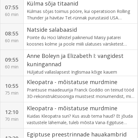
Külma sõja titaanid
USA sõjalise jõu.
07:55
Külmas sõjas toimus pööre, kui operatsioon Rolling
60 min
Thunder ja hävitav Tet-rünnak purustasid USA
moraali, LBJ eskaleeris Vietnami sõda ja Ho Chi Minh
Natside salabaasid
juhtis raevukat vastupanu.
08:55
Pointe du Hoci lähistel paiknenud Maisy patarei
60 min
koosnes kolme ja poole miili ulatuses värsketest
kaevikutest, punkritest, barakkidest ja
Anne Boleyn ja Elizabeth I: vangidest
relvaplatvormidest, mis annavad uut teavet
09:55
Normandia dessandi kohta.
kuningannad
60 min
Hüljatud vallaslapsest Inglismaa kõige kauem
valitsenud ja ühe edukama monarhini - uurime
Kleopatra - mõistatuse murdmine
Elizabeth I pärandit läbi tema keerulise sideme oma
10:55
Prantsuse maadeuurija Franck Goddio on teinud tööd
ema Anne Boleyniga.
75 min
3D-rekonstruktsiooniga muistsest monumendist, mis
puhkab Vahemeres. Selleks on Egiptuse viimase
Kleopatra - mõistatuse murdmine
kuninganna Kleopatra templi jäänused.
12:10
Kuidas Kleopatra suri? Kus asub tema haud? Et jõuda
70 min
vastustele lähemale, tuleb mõista Vana-Egiptuse
matusekombeid. Juhtivad eksperdid aitavad meil
Egiptuse preestrinnade hauakambrid
dešifreerida Kleopatra ajastu traditsioone.