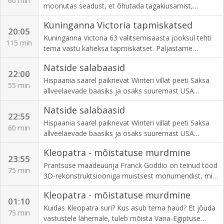
60 min
moonutas seadust, et õhutada tagakiusamist,
orjastamist, näljutamist ja genotsiidi - me tahame
Kuninganna Victoria tapmiskatsed
rohkem infot selle kohta.
20:05
Kuninganna Victoria 63 valitsemisaasta jooksul tehti
115 min
tema vastu kaheksa tapmiskatset. Paljastame
atentaati üritanute motiivid ja uurime, kuidas Victoria
Natside salabaasid
kerksus aitas kujundada nüüdisaegset monarhiat
22:00
Hispaania saarel paiknevat Winteri villat peeti Saksa
55 min
allveelaevade baasiks ja osaks suuremast USA
vallutamise plaanist.
Natside salabaasid
22:55
Hispaania saarel paiknevat Winteri villat peeti Saksa
60 min
allveelaevade baasiks ja osaks suuremast USA
vallutamise plaanist.
Kleopatra - mõistatuse murdmine
23:55
Prantsuse maadeuurija Franck Goddio on teinud tööd
75 min
3D-rekonstruktsiooniga muistsest monumendist, mis
puhkab Vahemeres. Selleks on Egiptuse viimase
Kleopatra - mõistatuse murdmine
kuninganna Kleopatra templi jäänused.
01:10
Kuidas Kleopatra suri? Kus asub tema haud? Et jõuda
75 min
vastustele lähemale, tuleb mõista Vana-Egiptuse