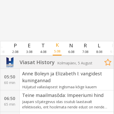
5.08
.08
2.08
3.08
4.08
6.08
7.08
8.08
9.
Viasat History
Kolmapäev, 5 August
Anne Boleyn ja Elizabeth I: vangidest
05:50
kuningannad
60 min
Hüljatud vallaslapsest Inglismaa kõige kauem
valitsenud ja ühe edukama monarhini - uurime
Teine maailmasõda: Impeeriumi hind
Elizabeth I pärandit läbi tema keerulise sideme oma
06:50
Jaapani sõjategevus idas osutub laastavalt
ema Anne Boleyniga.
65 min
efektiivseks, ent hoolimata nende edust on nende
vältimatu lüüasaamine aimatav. Nad äratasid unest