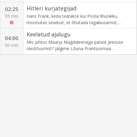
matusekombeid. Juhtivad eksperdid aitavad meil
Hitleri kurjategijad
02:25
dešifreerida Kleopatra ajastu traditsioone.
95 min
Hans Frank, keda teatakse kui Poola lihunikku,
🔴
moonutas seadust, et õhutada tagakiusamist,
orjastamist, näljutamist ja genotsiidi - me tahame
Keelatud ajalugu
rohkem infot selle kohta.
04:00
Mis juhtus Maarja Magdaleenaga pärast Jeesuse
60 min
ülestõusmist? Jälgime Lõuna-Prantsusmaa
ajaloohuvilisi nende püüdlustes leida pühaku säilmed
kohast, kust keegi pole veel otsinud.