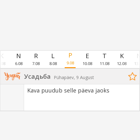
9.08
.08
6.08
7.08
8.08
10.08
11.08
12.08
13.
Усадьба
Pühapäev, 9 August
Kava puudub selle päeva jaoks