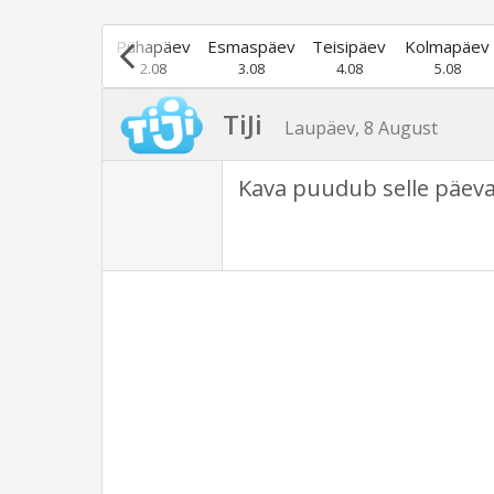
Laupäev
Pühapäev
Esmaspäev
Teisipäev
Kolmapäev
1.08
2.08
3.08
4.08
5.08
TiJi
Laupäev, 8 August
Kava puudub selle päeva