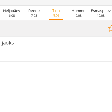
Täna
Neljapäev
Reede
Homme
Esmaspäev
8.08
6.08
7.08
9.08
10.08
 jaoks