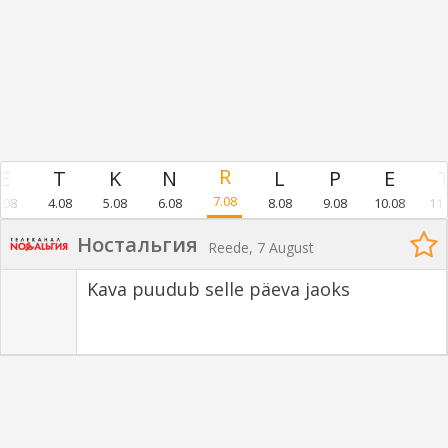
7.08
.08
4.08
5.08
6.08
8.08
9.08
10.08
11.
Ностальгия
Reede, 7 August
Kava puudub selle päeva jaoks