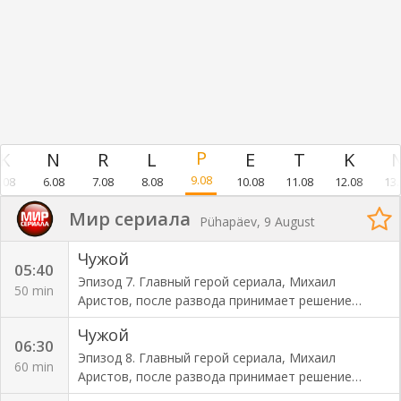
9.08
.08
6.08
7.08
8.08
10.08
11.08
12.08
13.
Мир сериала
Pühapäev, 9 August
Чужой
05:40
Эпизод 7. Главный герой сериала, Михаил
50 min
Аристов, после развода принимает решение
вернуться на родину из Австралии, где работал
Чужой
рейнджером в национальном парке. Он
06:30
абсолютно не представляет себе реалий жизни в
Эпизод 8. Главный герой сериала, Михаил
60 min
современной России. Он привык к обществу
Аристов, после развода принимает решение
равных перед законом людей, к полиции, которая
вернуться на родину из Австралии, где работал