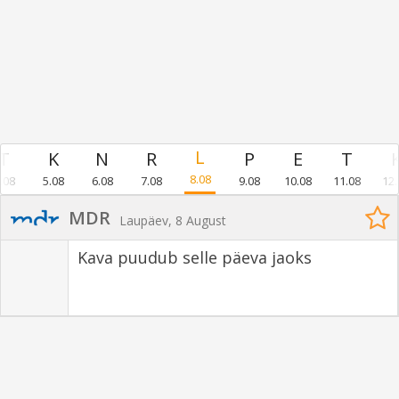
8.08
.08
5.08
6.08
7.08
9.08
10.08
11.08
12.
MDR
Laupäev, 8 August
Kava puudub selle päeva jaoks