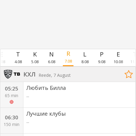
7.08
.08
4.08
5.08
6.08
8.08
9.08
10.08
11.
КХЛ
Reede, 7 August
Любить Билла
05:25
65 min
...
🔴
Лучшие клубы
06:30
...
150 min