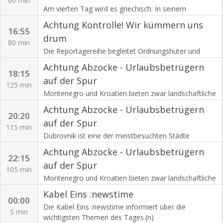
60 min
Am vierten Tag wird es griechisch: In seinem
"Restaurant Korfu" in Burscheid begrüßt Gastgeber
Achtung Kontrolle! Wir kümmern uns
Aki die Mitstreiter mit griechischer Herzlichkeit und
16:55
drum
einem Tisch voller mediterraner Spezialitäten.
80 min
Zwischen duftenden Grillgerichten, frischen Beilagen
Die Reportagereihe begleitet Ordnungshüter und
und traditionellen Rezepten setzt Aki auf Authentizität
Polizisten im Arbeitsalltag.(n)
Achtung Abzocke - Urlaubsbetrügern
und familiärere Atmosphäre. Reicht diese Mischung
18:15
auf der Spur
aus, um sich kurz vor dem Finale an die Spitze zu
125 min
setzen.(n)
Montenegro und Kroatien bieten zwar landschaftliche
Schönheit mit der Bucht von Kotor, Inseln und
Achtung Abzocke - Urlaubsbetrügern
Dubrovniks Altstadt, doch hinter der Postkartenidylle
20:20
auf der Spur
lauert oft Abzocke. Peter Giesel reist entlang der
115 min
Balkan-Küste und prüft, wo Urlauber kräftig zur Kasse
Dubrovnik ist eine der meistbesuchten Städte
gebeten werden.(n)
Europas. Besonders Kreuzfahrtschiffe kommen hier
Achtung Abzocke - Urlaubsbetrügern
an. Die Altstadt mit ihren malerischen und engen
22:15
auf der Spur
Gassen lässt sich in ein paar Stunden erkunden,
105 min
ebenso wie die berühmten Orte, an denen
Montenegro und Kroatien bieten zwar landschaftliche
Fernsehserien und Kinofilme gedreht wurden. Das
Schönheit mit der Bucht von Kotor, Inseln und
Kabel Eins :newstime
touristische Leben spielt sich eigentlich nur in diesen
Dubrovniks Altstadt, doch hinter der Postkartenidylle
00:00
Die Kabel Eins :newstime informiert über die
Gassen ab, und genau deshalb findet man genau hier
lauert oft Abzocke. Peter Giesel reist entlang der
5 min
wichtigsten Themen des Tages.(n)
auch die Abzocker. Peter Giesel ist ihnen dicht auf den
Balkan-Küste und prüft, wo Urlauber kräftig zur Kasse