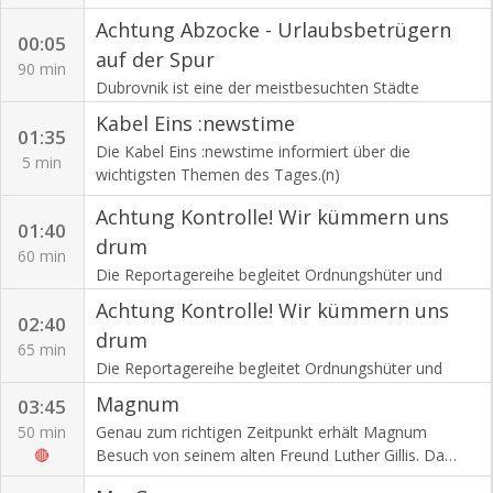
Fersen.(n)
gebeten werden.(n)
Achtung Abzocke - Urlaubsbetrügern
00:05
auf der Spur
90 min
Dubrovnik ist eine der meistbesuchten Städte
Europas. Besonders Kreuzfahrtschiffe kommen hier
Kabel Eins :newstime
an. Die Altstadt mit ihren malerischen und engen
01:35
Die Kabel Eins :newstime informiert über die
Gassen lässt sich in ein paar Stunden erkunden,
5 min
wichtigsten Themen des Tages.(n)
ebenso wie die berühmten Orte, an denen
Fernsehserien und Kinofilme gedreht wurden. Das
Achtung Kontrolle! Wir kümmern uns
touristische Leben spielt sich eigentlich nur in diesen
01:40
drum
Gassen ab, und genau deshalb findet man genau hier
60 min
auch die Abzocker. Peter Giesel ist ihnen dicht auf den
Die Reportagereihe begleitet Ordnungshüter und
Fersen.(n)
Polizisten im Arbeitsalltag.(n)
Achtung Kontrolle! Wir kümmern uns
02:40
drum
65 min
Die Reportagereihe begleitet Ordnungshüter und
Polizisten im Arbeitsalltag.(n)
Magnum
03:45
50 min
Genau zum richtigen Zeitpunkt erhält Magnum
🔴
Besuch von seinem alten Freund Luther Gillis. Da
Robin Masters bis über beide Ohren mit einem Fall