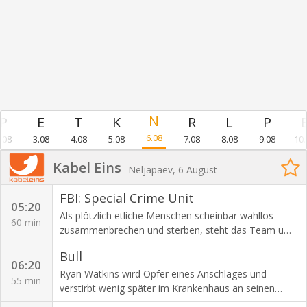
6.08
.08
3.08
4.08
5.08
7.08
8.08
9.08
10.
Kabel Eins
Neljapäev, 6 August
FBI: Special Crime Unit
05:20
Als plötzlich etliche Menschen scheinbar wahllos
60 min
zusammenbrechen und sterben, steht das Team um
die Special Agents Bell und Zidan zunächst vor einem
Bull
Rätsel. Klar ist, dass die Opfer vergiftet wurden. Eine
06:20
Spur führt die Ermittler in einen Delikatessenladen -
Ryan Watkins wird Opfer eines Anschlages und
55 min
und tatsächlich zeigen Aufnahmen der
verstirbt wenig später im Krankenhaus an seinen
Überwachungskamera, dass ein junges Mädchen die
schweren Verletzungen. Die zuständige Ärztin Dr.