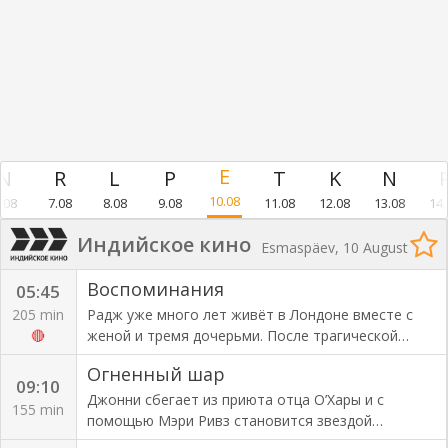
10.08
.08
7.08
8.08
9.08
11.08
12.08
13.08
14.
Индийское кино
Esmaspäev, 10 August
Воспоминания
05:45
205 min
Радж уже много лет живёт в Лондоне вместе с
🔴
женой и тремя дочерьми. После трагической
гибели жены он не может забыть свое
Огненный шар
счастливое прошлое и решает вернуться в
09:10
Индию. Радж с трудом находит общий язык с
Джонни сбегает из приюта отца О’Хары и с
155 min
повзрослевшими дочерьми. У каждой из них свой
помощью Мэри Ривз становится звездой
характер, свой взгляд на мир. Вскоре две дочери
роллердрома. Его окружают женщины, в том