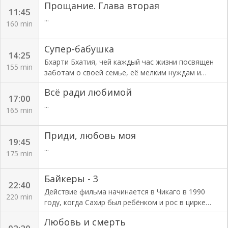
Прощание. Глава вторая
выходят замуж, а третья, строптивая и
числе Полли, которые, в отличие от Мэри, любят
11:45
независимая Иша, не верит в любовь, не
его только за то, что он чемпион. Тогда-то
...
160 min
подозревая о том, что друг детства Ронит и есть
Джони и получает травму.
ее судьба.
Супер-бабушка
14:25
Бхарти Бхатия, чей каждый час жизни посвящен
155 min
заботам о своей семье, её мелким нуждам и
прихотям, включая властного мужа, сына,
Всё ради любимой
играющего на фондовом рынке на повышение,
17:00
сноху, которая стремится стать звездой мыльной
...
165 min
оперы и дочь с ультра современными ценностями.
Она самоотверженно выполняет свои
Приди, любовь моя
обязанности, но в награду получает только
19:45
насмешки и унижения. В семье все относятся к
...
175 min
ней как к коврику у порога. Захватывающая
история начинается, когда в Индию неожиданно
Байкеры - 3
приезжает внук Манн. Вопреки своим ожиданиям
22:40
увидеть сильную леди, главу дома, он видит
Действие фильма начинается в Чикаго в 1990
220 min
мягкую и дремлющую женщину, которой все
году, когда Сахир был ребёнком и рос в цирке
помыкают. Это раздражает его, и он решает
своего отца. Но компания увязла в долгах и
Любовь и смерть
превратить печальную и скучную жизнь своей
банкиры были непреклонны. Отец Сахира от