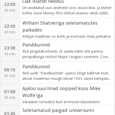
Oak Islandi needus
uut tehingut tegema, kui müüja toob Franklin
22:00
Roosevelti "Lõkkejuttude" salvestused.
On avaldatud uusi andmeid soos asuva liiva- ja kivitee
45 min
kohta, kuna Money Pit’is tehtud avastus viitab sellele,
et vastused Oak Islandi mõistatusele võivad peituda
William Shatneriga seletamatutes
üle 3000 km kaugusel.
22:45
paikades
45 min
Kõikjal maailmas on kohti ja esemeid, mida peetakse
neetuks. Kas needused on pelgalt liigse kujutlusvõime
Pandikunnid
tulemus või on võimalik, et needused on reaalsed ja
23:30
Rick pingutab kõvasti, et saada kätte ühe parima
mängus on tumedad jõud, mis ei allu seletusele?
45 min
pesapalluriga seotud Major League'i suveniire. Corey
ja Chum lähevad lõpuni, et tuvastada Boyz II Meni
Pandikunnid
jope autentsust. Chum on lummatud mõnedest
00:15
unikaalsetest esemetest Hollywoodi kuldsest
Rick uurib "Pandikunnide" ajaloo kõige kallimat eset,
45 min
ajastust.
ainsat maailmas müügil olevat 1933. aasta kahepäise
kotkaga kuldmünti. Kas Rick suudab sõlmida tehingu
Ajaloo suurimad nopped koos Mike
või üritab müüja teda rahast tühjaks nokkida?
01:00
Wolfe'iga
45 min
Vanadest romudest kuni ammuste klassikuteni.
Vaatleme unustusehõlma vajunud haruldasi autosid,
Seletamatud paigad: universumi
millega tehti tõeliselt suuri tehinguid.
01:45