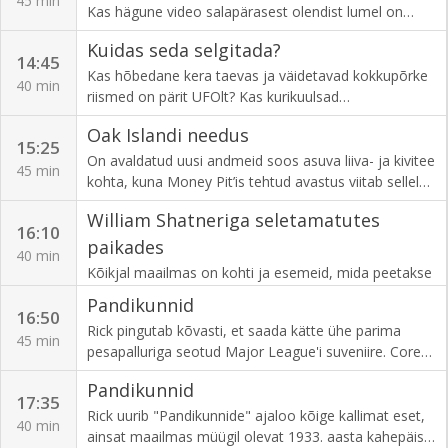
45 min
Kas hägune video salapärasest olendist lumel on
ootamatust kohast leitud väärisasjad.
parim filmimaterjal lumeinimesest? Kas Las Vegase
Kuidas seda selgitada?
perekond puutus oma tagahoovis lähedalt kokku
14:45
kolmemeetriste tulnukatega?
Kas hõbedane kera taevas ja väidetavad kokkupõrke
40 min
riismed on pärit UFOlt? Kas kurikuulsad
luureorganisatsioonide ülesvõtted UFOdest ja
Oak Islandi needus
tulnukatest on ehtsad? Ja kes on see kummaline
15:25
olend, kes Venemaal randa uhuti?
On avaldatud uusi andmeid soos asuva liiva- ja kivitee
45 min
kohta, kuna Money Pit’is tehtud avastus viitab sellele,
et vastused Oak Islandi mõistatusele võivad peituda
William Shatneriga seletamatutes
üle 3000 km kaugusel.
16:10
paikades
40 min
Kõikjal maailmas on kohti ja esemeid, mida peetakse
neetuks. Kas needused on pelgalt liigse kujutlusvõime
Pandikunnid
tulemus või on võimalik, et needused on reaalsed ja
16:50
Rick pingutab kõvasti, et saada kätte ühe parima
mängus on tumedad jõud, mis ei allu seletusele?
45 min
pesapalluriga seotud Major League'i suveniire. Corey
ja Chum lähevad lõpuni, et tuvastada Boyz II Meni
Pandikunnid
jope autentsust. Chum on lummatud mõnedest
17:35
unikaalsetest esemetest Hollywoodi kuldsest
Rick uurib "Pandikunnide" ajaloo kõige kallimat eset,
40 min
ajastust.
ainsat maailmas müügil olevat 1933. aasta kahepäise