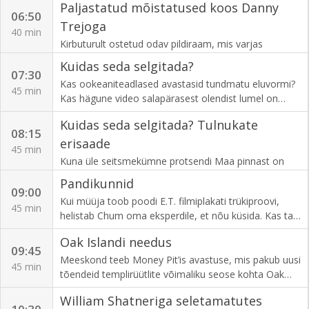
Paljastatud mõistatused koos Danny
06:50
Trejoga
40 min
Kirbuturult ostetud odav pildiraam, mis varjas
iseseisvusdeklaratsiooni. Kadunud Fabergé muna
Kuidas seda selgitada?
tavalisel Ameerika täikal. Seina sisse peidetud
07:30
Kas ookeaniteadlased avastasid tundmatu eluvormi?
ihaldatud koomiksiraamat. Vaatame üle kõige
45 min
Kas hägune video salapärasest olendist lumel on
ootamatust kohast leitud väärisasjad.
parim filmimaterjal lumeinimesest? Kas Las Vegase
Kuidas seda selgitada? Tulnukate
perekond puutus oma tagahoovis lähedalt kokku
08:15
kolmemeetriste tulnukatega?
erisaade
45 min
Kuna üle seitsmekümne protsendi Maa pinnast on
kaetud veega, siis ehk peaksime UFOde otsimise
Pandikunnid
asemel hoopis vee alla vaatama?
09:00
Kui müüja toob poodi E.T. filmiplakati trükiproovi,
45 min
helistab Chum oma eksperdile, et nõu küsida. Kas ta
suudab sõlmida ebamaise tehingu? Seejärel viivad
Oak Islandi needus
Rick ja Corey Ameerika kodusõja aegse vintpüssi
09:45
lasketiiru.
Meeskond teeb Money Pit’is avastuse, mis pakub uusi
45 min
tõendeid templirüütlite võimaliku seose kohta Oak
Islandi mõistatusega.
William Shatneriga seletamatutes