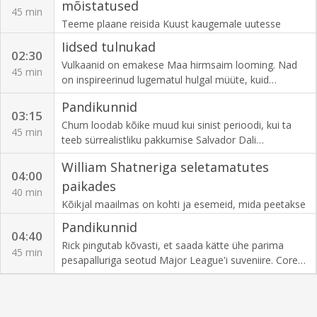
mõistatused
45 min
Teeme plaane reisida Kuust kaugemale uutesse
maailmadesse, ent kuidas valmistume me selleks, et
Iidsed tulnukad
saada inimestest maavälisteks olenditeks? Kuidas me
02:30
Vulkaanid on emakese Maa hirmsaim looming. Nad
sellel reisil tundmatusse ellu jääme? Ja mida me
45 min
on inspireerinud lugematul hulgal müüte, kuid
teeme, kui saame ühenduse intelligentse eluga?
kummalisel kombel on nad ka peamised UFO-de
Pandikunnid
vaatluspaigad. Kas on võimalik, et need geoloogilised
03:15
moodustised meelitavad ligi maaväliseid külalisi?
Chum loodab kõike muud kui sinist perioodi, kui ta
45 min
teeb sürrealistliku pakkumise Salvador Dali
litograafiale Pablo Picassost. Seejärel on Rick valmis
William Shatneriga seletamatutes
uut tehingut tegema, kui müüja toob Franklin
04:00
Roosevelti "Lõkkejuttude" salvestused.
paikades
40 min
Kõikjal maailmas on kohti ja esemeid, mida peetakse
neetuks. Kas needused on pelgalt liigse kujutlusvõime
Pandikunnid
tulemus või on võimalik, et needused on reaalsed ja
04:40
Rick pingutab kõvasti, et saada kätte ühe parima
mängus on tumedad jõud, mis ei allu seletusele?
45 min
pesapalluriga seotud Major League'i suveniire. Corey
ja Chum lähevad lõpuni, et tuvastada Boyz II Meni
jope autentsust. Chum on lummatud mõnedest
unikaalsetest esemetest Hollywoodi kuldsest