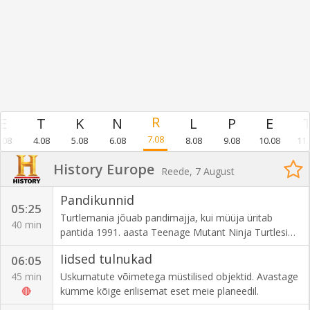
7.08
.08
4.08
5.08
6.08
8.08
9.08
10.08
11.
History Europe
Reede, 7 August
Pandikunnid
05:25
Turtlemania jõuab pandimajja, kui müüja üritab
40 min
pantida 1991. aasta Teenage Mutant Ninja Turtlesi
tegelaskuju ja prototüüpi. Kas Chum ütleb kliendi
Iidsed tulnukad
06:05
hinnasoovi peale "cowabunga" või osutub see kõvaks
"kilbiks"?
45 min
Uskumatute võimetega müstilised objektid. Avastage
🔴
kümme kõige erilisemat eset meie planeedil.