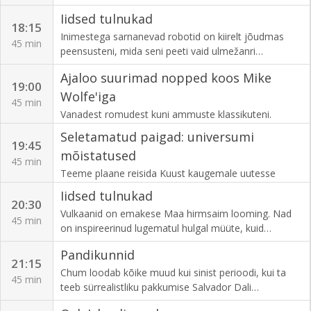
kotkaga kuldmünti. Kas Rick suudab sõlmida tehingu
Iidsed tulnukad
või üritab müüja teda rahast tühjaks nokkida?
18:15
Inimestega sarnanevad robotid on kiirelt jõudmas
45 min
peensusteni, mida seni peeti vaid ulmežanri
pärusmaaks. Ent kas kinnisidee luua tehisinimesi
Ajaloo suurimad nopped koos Mike
näitab tegelikult teed inimkonna tuleviku või hoopis
19:00
mineviku suunas?
Wolfe'iga
45 min
Vanadest romudest kuni ammuste klassikuteni.
Vaatleme unustusehõlma vajunud haruldasi autosid,
Seletamatud paigad: universumi
millega tehti tõeliselt suuri tehinguid.
19:45
mõistatused
45 min
Teeme plaane reisida Kuust kaugemale uutesse
maailmadesse, ent kuidas valmistume me selleks, et
Iidsed tulnukad
saada inimestest maavälisteks olenditeks? Kuidas me
20:30
Vulkaanid on emakese Maa hirmsaim looming. Nad
sellel reisil tundmatusse ellu jääme? Ja mida me
45 min
on inspireerinud lugematul hulgal müüte, kuid
teeme, kui saame ühenduse intelligentse eluga?
kummalisel kombel on nad ka peamised UFO-de
Pandikunnid
vaatluspaigad. Kas on võimalik, et need geoloogilised
21:15
moodustised meelitavad ligi maaväliseid külalisi?
Chum loodab kõike muud kui sinist perioodi, kui ta
45 min
teeb sürrealistliku pakkumise Salvador Dali
litograafiale Pablo Picassost. Seejärel on Rick valmis