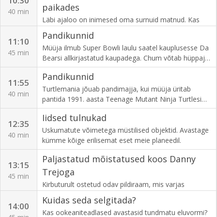
10:30
paikades
40 min
Läbi ajaloo on inimesed oma surnuid matnud. Kas
meil on loomupärane vajadus oma minevikku välja
Pandikunnid
kaevata? Mida me otsime ja millised sügavad
11:10
Müüja ilmub Super Bowli laulu saatel kauplusesse Da
saladused jäävad haudadesse peitu?
45 min
Bearsi allkirjastatud kaupadega. Chum võtab hüppaja
poosi, kui uurib pronksist Michael Jordani kuju. Corey
Pandikunnid
tervitab oma väikest sõpra – 1963. aasta Cadillaci
11:55
koopiat filmist "Scarface".
Turtlemania jõuab pandimajja, kui müüja üritab
40 min
pantida 1991. aasta Teenage Mutant Ninja Turtlesi
tegelaskuju ja prototüüpi. Kas Chum ütleb kliendi
Iidsed tulnukad
hinnasoovi peale "cowabunga" või osutub see kõvaks
12:35
"kilbiks"?
Uskumatute võimetega müstilised objektid. Avastage
40 min
kümme kõige erilisemat eset meie planeedil.
Paljastatud mõistatused koos Danny
13:15
Trejoga
45 min
Kirbuturult ostetud odav pildiraam, mis varjas
iseseisvusdeklaratsiooni. Kadunud Fabergé muna
Kuidas seda selgitada?
tavalisel Ameerika täikal. Seina sisse peidetud
14:00
Kas ookeaniteadlased avastasid tundmatu eluvormi?
ihaldatud koomiksiraamat. Vaatame üle kõige