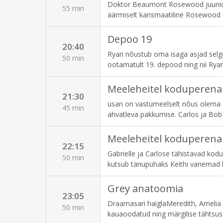
Doktor Beaumont Rosewood juunior 
55 min
äärmiselt karismaatiline Rosewood ü
paljastada niidiotsad, mida keegi te
juhtumeid lahendada.
Depoo 19
20:40
Ryan nõustub oma isaga asjad selgek
50 min
ootamatult 19. depood ning nii Ryan
meeskonnaga ühtsust tunda, küsib ka
Meeleheitel koduperena
21:30
usan on vastumeelselt nõus olema P
45 min
ahvatleva pakkumise. Carlos ja Bob 
Meeleheitel koduperena
22:15
Gabrielle ja Carlose tähistavad kod
50 min
kutsub tänupühaks Keithi vanemad 
minevikku meelde. Beth üritab saad
Grey anatoomia
23:05
Draamasari haiglaMeredith, Amelia
50 min
kauaoodatud ning märgilise tähtsus