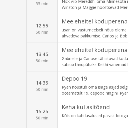
Nick viib Meredithi oma Minnesota 
arstide seas.
55 min
Winston ja Maggie hoolitsevad Mered
lähedasemateks.
Meeleheitel koduperena
12:55
usan on vastumeelselt nõus olema P
50 min
ahvatleva pakkumise. Carlos ja Bob 
Meeleheitel koduperena
13:45
Gabrielle ja Carlose tähistavad kod
50 min
kutsub tänupühaks Keithi vanemad 
minevikku meelde. Beth üritab saad
Depoo 19
14:35
Ryan nõustub oma isaga asjad selgek
50 min
ootamatult 19. depood ning nii Ryan
meeskonnaga ühtsust tunda, küsib ka
Keha kui asitõend
15:25
Kõik on kahtlusalused pärast lotoga
50 min