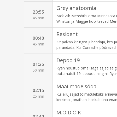
pakkumise. Owen on oma kannatamatu
peab sekkuma. Minnesotas leiab Nic
Grey anatoomia
23:55
jagada. st, kus pingeline arstiks õp
Nick viib Meredithi oma Minnesota 
arstide seas.
45 min
Winston ja Maggie hoolitsevad Mered
lähedasemateks.
Resident
00:40
Kit palkab kirurgist juhendaja, kes jä
45 min
parandada. Kui Conradile pööravad h
kohtamistel käima hakkamist. Samal
Depoo 19
01:25
Ryan nõustub oma isaga asjad selgek
50 min
ootamatult 19. depood ning nii Ryan
meeskonnaga ühtsust tunda, küsib ka
Maailmade sõda
02:15
Kui ellujääjad toimetulekuks erineva
25 min
kerkima. Jonathani hakkab üha enam 
jaoks põnevaks mõistatuseks. Mok
kättemaksuvõimalusest rõõmu.
M.O.D.O.K
02:40