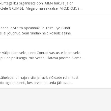
ritegeliku organisatsiooni AIM-i hukule ja on
õttele GRUMBL. Megalomaniakaalsel M.O.D.O.K.-il on
aamisega ja ta riskib veelgi olulisema – oma pere –
aada ja viib ta ajarännakule Third Eye Blindi
si ei jõudnud. Seal ründab neid kolledžiealine
masina ja jätab nad minevikku lõksu.
 välja elamiseks, teeb Conrad vastuste leidmiseks
kupuude politseiga, mis võtab üllatava pöörde. Samal
toriks olnud kirurgi probleemsust.
ähelepanu mujale viia ja ravib nõidade rühmitust,
ib aga patsienti, kes arvab, et teda jälitavad
võtab oma autosse hääletaja, kes pole see, kellena