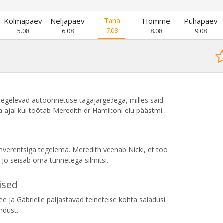
Täna
Kolmapäev
Neljapäev
Homme
Pühapäev
7.08
5.08
6.08
8.08
9.08
 tegelevad autoõnnetuse tagajärgedega, milles said
ajal kui töötab Meredith dr Hamiltoni elu päästmise
est tõsiselt mõjutatud ning Bailey on sunnitud
tlema. Link otsustab Ameliaga silmitsi seista, olles
nverentsiga tegelema. Meredith veenab Nicki, et too
. Jo seisab oma tunnetega silmitsi.
ised
e ja Gabrielle paljastavad teineteise kohta saladusi.
ndust.