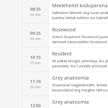
Meeleheitel koduperena
08:35
Halloween läheneb ning Susan peab 
50 min
Juanitas tekitab kahtlusi, kui Gabriel
Rosewood
09:25
Doktor Beaumont Rosewood juunior 
50 min
äärmiselt karismaatiline Rosewood ü
paljastada niidiotsad, mida keegi te
juhtumeid lahendada.
Resident
10:15
Kit palkab kirurgist juhendaja, kes jä
55 min
parandada. Kui Conradile pööravad h
kohtamistel käima hakkamist. Samal
Grey anatoomia
11:10
Draamasari haiglaMeredith, Amelia
50 min
kauaoodatud ning märgilise tähtsus
pakkumise. Owen on oma kannatamatu
peab sekkuma. Minnesotas leiab Nic
Grey anatoomia
12:00
jagada. st, kus pingeline arstiks õp