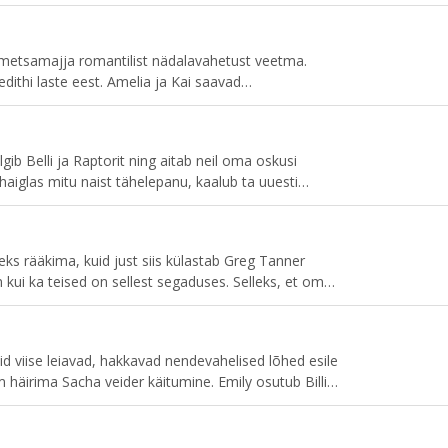
se tõttu taastusravis keeruline patsient. Link
k võimaluse maksasiirdamise ajal teistele teadmisi
pimine segub kirevate elusaatustega nii patsientide kui
metsamajja romantilist nädalavahetust veetma.
ithi laste eest. Amelia ja Kai saavad
lgib Belli ja Raptorit ning aitab neil oma oskusi
aiglas mitu naist tähelepanu, kaalub ta uuesti
 ajal tegeleb Devon eaka paariga.
s rääkima, kuid just siis külastab Greg Tanner
 kui ka teised on sellest segaduses. Selleks, et oma
pten Sullivan abi ootamatust allikast.
id viise leiavad, hakkavad nendevahelised lõhed esile
häirima Sacha veider käitumine. Emily osutub Billi
rani on jahmunud, et tema mehed tunnevad