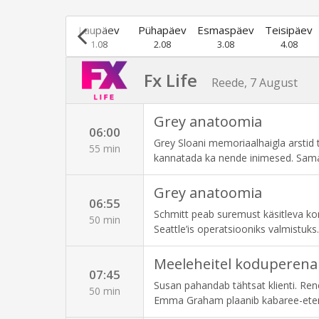
Reede
Laupäev
Pühapäev
Esmaspäev
Teisipäev
31.07
1.08
2.08
3.08
4.08
Fx Life
Reede, 7 August
Grey anatoomia
06:00
Grey Sloani memoriaalhaigla arstid
55 min
kannatada ka nende inimesed. Sama 
nimel. Levi on oma viimasest kaotus
Webberi meetodi üle uuesti järele mõ
Grey anatoomia
06:55
teda kellegi uuega näinud.
Schmitt peab suremust käsitleva ko
50 min
Seattle’is operatsiooniks valmistuks
Meeleheitel koduperena
07:45
Susan pahandab tähtsat klienti. Rene
50 min
Emma Graham plaanib kabaree-ete