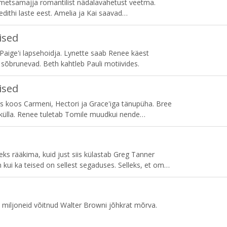
metsamajja romantilist nädalavahetust veetma.
ithi laste eest. Amelia ja Kai saavad
ised
aige'i lapsehoidja. Lynette saab Renee käest
sõbrunevad. Beth kahtleb Pauli motiivides.
ised
us koos Carmeni, Hectori ja Grace'iga tänupüha. Bree
külla. Renee tuletab Tomile muudkui nende
a rohkem infot Pauli vanade pahategude kohta.
s rääkima, kuid just siis külastab Greg Tanner
 kui ka teised on sellest segaduses. Selleks, et oma
pten Sullivan abi ootamatust allikast.
 miljoneid võitnud Walter Browni jõhkrat mõrva.