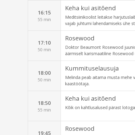
Keha kui asitõend
16:15
Meditsiinikoolist leitakse harjutu
55 min
vajab juhtumi lahendamiseks ühe sta
Rosewood
17:10
Doktor Beaumont Rosewood juunior 
50 min
äärmiselt karismaatiline Rosewood ü
paljastada niidiotsad, mida keegi te
juhtumeid lahendada.
Kummituselausuja
18:00
Melinda peab aitama musta mehe va
50 min
kaastöötaja.
Keha kui asitõend
18:50
Kõik on kahtlusalused pärast lotoga
55 min
Rosewood
19:45