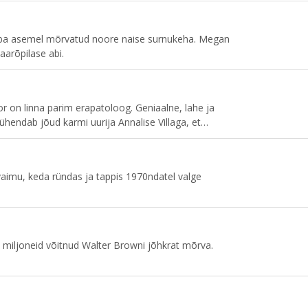
slaiba asemel mõrvatud noore naise surnukeha. Megan
arõpilase abi.
on linna parim erapatoloog. Geniaalne, lahe ja
hendab jõud karmi uurija Annalise Villaga, et
ine ei näe, ja aidata Miami politseil kõige raskemaid
imu, keda ründas ja tappis 1970ndatel valge
 miljoneid võitnud Walter Browni jõhkrat mõrva.