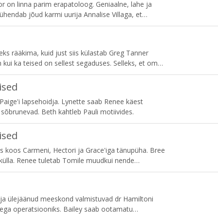
on linna parim erapatoloog. Geniaalne, lahe ja
hendab jõud karmi uurija Annalise Villaga, et
ine ei näe, ja aidata Miami politseil kõige raskemaid
s rääkima, kuid just siis külastab Greg Tanner
 kui ka teised on sellest segaduses. Selleks, et oma
pten Sullivan abi ootamatust allikast.
ised
aige'i lapsehoidja. Lynette saab Renee käest
sõbrunevad. Beth kahtleb Pauli motiivides.
ised
us koos Carmeni, Hectori ja Grace'iga tänupüha. Bree
külla. Renee tuletab Tomile muudkui nende
a rohkem infot Pauli vanade pahategude kohta.
 ja ülejäänud meeskond valmistuvad dr Hamiltoni
ega operatsiooniks. Bailey saab ootamatu