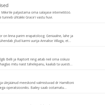
ised
Mike'ile paljastama oma salajase internetitöö.
le tunneb ühtäkki Grace'i vastu huvi.
on linna parim erapatoloog. Geniaalne, lahe ja
hendab jõud karmi uurija Annalise Villaga, et
ine ei näe, ja aidata Miami politseil kõige raskemaid
lgib Belli ja Raptorit ning aitab neil oma oskusi
aiglas mitu naist tähelepanu, kaalub ta uuesti
 ajal tegeleb Devon eaka paariga.
 ja ülejäänud meeskond valmistuvad dr Hamiltoni
ega operatsiooniks. Bailey saab ootamatu
se tõttu taastusravis keeruline patsient. Link
k võimaluse maksasiirdamise ajal teistele teadmisi
pimine segub kirevate elusaatustega nii patsientide kui