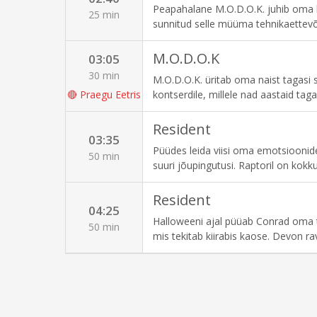
Peapahalane M.O.D.O.K. juhib oma ku
25 min
sunnitud selle müüma tehnikaettev
raskusi AIM-i üle kontrolli tagasi s
kaotamisega.
M.O.D.O.K
03:05
30 min
M.O.D.O.K. üritab oma naist tagasi s
🔴
Praegu Eetris
kontserdile, millele nad aastaid taga
M.O.D.O.K., kes varastab nende aja
Resident
03:35
Püüdes leida viisi oma emotsioonide
50 min
suuri jõupingutusi. Raptoril on kok
ajal hakkab Leela märkama Belli men
Resident
04:25
Halloweeni ajal püüab Conrad oma t
50 min
mis tekitab kiirabis kaose. Devon rav
kummitused. Puhkuselt naasev Bell 
end näitab.