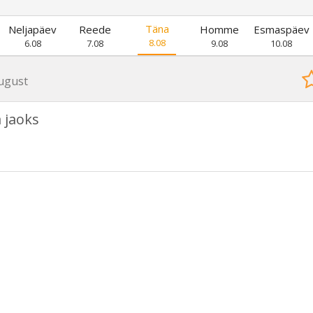
Täna
Neljapäev
Reede
Homme
Esmaspäev
8.08
6.08
7.08
9.08
10.08
ugust
 jaoks