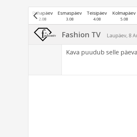
Laupäev
Pühapäev
Esmaspäev
Teisipäev
Kolmapäev
1.08
2.08
3.08
4.08
5.08
Fashion TV
Laupäev, 8 A
Kava puudub selle päeva