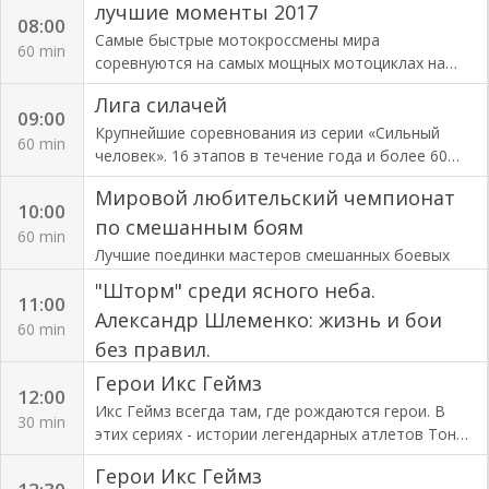
лучшие моменты 2017
которые совершили экипажи Героев Советского
08:00
Союза В.П. Чкалова и М.М. Громова. В
Самые быстрые мотокроссмены мира
60 min
непереносимых условиях они совершили
соревнуются на самых мощных мотоциклах на
беспосадочный полет Москва - Северный полюс -
самых сложных трассах планеты.
Лига силачей
Северная Америка. Рассказ построен на
09:00
уникальных документах, о существовании
Крупнейшие соревнования из серии «Сильный
60 min
которых ранее не было известно. Это дневники и
человек». 16 этапов в течение года и более 60
рукописи летчика Георгия Байдукова, второго
силачей, соревнующихся в своей
Мировой любительский чемпионат
пилота экипажа Чкалова, недавно найденные
профессиональной лиге.
10:00
членами его семьи. Именно они позволят
по смешанным боям
60 min
пролить
Лучшие поединки мастеров смешанных боевых
искусств на европейских площадках.
"Шторм" среди ясного неба.
11:00
Александр Шлеменко: жизнь и бои
60 min
без правил.
Александр "Шторм" Шлеменко – чемпион мира по
Герои Икс Геймз
12:00
смешанным единоборствам (MMA), один из 10
Икс Геймз всегда там, где рождаются герои. В
30 min
сильнейших бойцов XXI века по версии Sports.ru.
этих сериях - истории легендарных атлетов Тони
Имея возможность жить в любой точке мира, он
Хоука, Шона Уайта и Трэвиса Пастраны и рассказ
выбирает жить не в солнечной Калифорнии, где
Герои Икс Геймз
о том, как они стали лучшими в своем виде