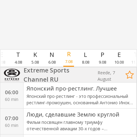
7.08
.08
4.08
5.08
6.08
8.08
9.08
10.08
11.
Extreme Sports
Reede, 7
Channel RU
August
Японский про-рестлинг. Лучшее
06:00
Японский про-рестлинг - это профессиональный
60 min
рестлинг-промоушен, основанный Антонио Иноки
и базирующийся в Накано, Токио.
Люди, сделавшие Землю круглой
07:00
Фильм посвящен главному триумфу
60 min
отечественной авиации 30-х годов –
сверхдальним трансполярным перелетам,