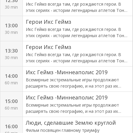
12:30
многократно тренировался. Сибиряк выбирает
спорта.
Икс Геймз всегда там, где рождаются герои. В
30 min
жить в Омске – в том самом районе, где родился.
этих сериях - истории легендарных атлетов Тони
Семейные ценности и поддержка детского спорта.
Хоука, Шона Уайта и Трэвиса Пастраны и рассказ
За несколько лет «Шторм» создал в своем
Герои Икс Геймз
о том, как они стали лучшими в своем виде
13:00
регионе авторскую спортивную школу, которая
спорта.
Икс Геймз всегда там, где рождаются герои. В
вырастила нескольких чемпионов мира, в том
30 min
этих сериях - истории легендарных атлетов Тони
числе - 4х
Хоука, Шона Уайта и Трэвиса Пастраны и рассказ
Герои Икс Геймз
о том, как они стали лучшими в своем виде
13:30
спорта.
Икс Геймз всегда там, где рождаются герои. В
30 min
этих сериях - истории легендарных атлетов Тони
Хоука, Шона Уайта и Трэвиса Пастраны и рассказ
Икс Геймз -Миннеаполис 2019
о том, как они стали лучшими в своем виде
14:00
спорта.
Всемирные экстремальные игры продолжают
60 min
расширять свою географию, и на этот раз их
летняя версия пройдет в Миннеаполисе. Зрителей
Икс Геймз -Миннеаполис 2019
ждут захватывающие соревнования лучших
15:00
спортсменов мира на фоне потрясающих
Всемирные экстремальные игры продолжают
60 min
пейзажей.
расширять свою географию, и на этот раз их
летняя версия пройдет в Миннеаполисе. Зрителей
Люди, сделавшие Землю круглой
ждут захватывающие соревнования лучших
16:00
спортсменов мира на фоне потрясающих
Фильм посвящен главному триумфу