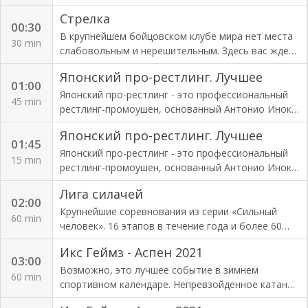
море крови, отчаянные бои и безжалостные
Стрелка
нокауты.
00:30
В крупнейшем бойцовском клубе мира нет места
30 min
слабовольным и нерешительным. Здесь вас ждет
море крови, отчаянные бои и безжалостные
Японский про-рестлинг. Лучшее
нокауты.
01:00
Японский про-рестлинг - это профессиональный
45 min
рестлинг-промоушен, основанный Антонио Иноки
и базирующийся в Накано, Токио.
Японский про-рестлинг. Лучшее
01:45
Японский про-рестлинг - это профессиональный
15 min
рестлинг-промоушен, основанный Антонио Иноки
и базирующийся в Накано, Токио.
Лига силачей
02:00
Крупнейшие соревнования из серии «Сильный
60 min
человек». 16 этапов в течение года и более 60
силачей, соревнующихся в своей
Икс Геймз - Аспен 2021
профессиональной лиге.
03:00
Возможно, это лучшее событие в зимнем
60 min
спортивном календаре. Непревзойденное катание
на лыжах, сноуборде и сноумобилях в исполнении