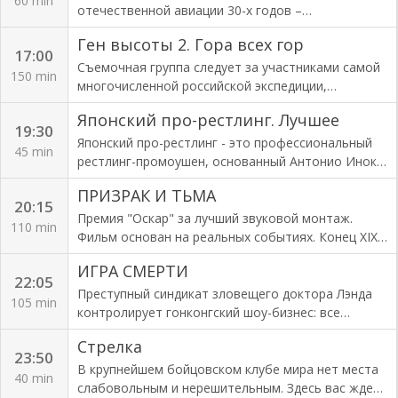
60 min
пейзажей.
отечественной авиации 30-х годов –
сверхдальним трансполярным перелетам,
Ген высоты 2. Гора всех гор
которые совершили экипажи Героев Советского
17:00
Союза В.П. Чкалова и М.М. Громова. В
Съемочная группа следует за участниками самой
150 min
непереносимых условиях они совершили
многочисленной российской экспедиции,
беспосадочный полет Москва - Северный полюс -
совершающей восхождение на К2 в Пакистане —
Японский про-рестлинг. Лучшее
Северная Америка. Рассказ построен на
вторую по высоте и первую по сложности гору в
19:30
уникальных документах, о существовании
мире. Экспедицией руководит знаменитый
Японский про-рестлинг - это профессиональный
45 min
которых ранее не было известно. Это дневники и
российский альпинист Александр Абрамов,
рестлинг-промоушен, основанный Антонио Иноки
рукописи летчика Георгия Байдукова, второго
который совершил более 160 восхождений
и базирующийся в Накано, Токио.
ПРИЗРАК И ТЬМА
пилота экипажа Чкалова, недавно найденные
разной сложности и 12 раз был на вершине
20:15
членами его семьи. Именно они позволят
Эвереста, но никогда ранее не поднимался на К2.
Премия "Оскар" за лучший звуковой монтаж.
110 min
пролить
В команде с ним как опытные альпинисты, так и
Фильм основан на реальных событиях. Конец XIX
непрофессиональные спортсмены.
века. Молодой полковник Джон Паттерсон
ИГРА СМЕРТИ
получает срочное задание посторить мост через
22:05
реку в африканской провинции. На месте его
Преступный синдикат зловещего доктора Лэнда
105 min
ожидают рабочие, которые напуганы
контролирует гонконгский шоу-бизнес: все
объявившимися в этих краях львами-людоедами.
артисты обязаны отчислять мафии немалые
Стрелка
Чтобы убить хищников, приглашают знаменитого
суммы со всех своих доходов. Молодой актер
23:50
охотника.
Билли Ло вступает в борьбу с преступным
В крупнейшем бойцовском клубе мира нет места
40 min
синдикатом.
слабовольным и нерешительным. Здесь вас ждет