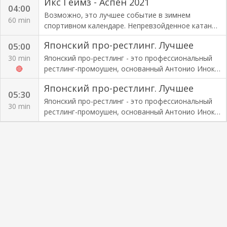
Икс Геймз - Аспен 2021
легенд зимних видов спорта.
04:00
Возможно, это лучшее событие в зимнем
60 min
спортивном календаре. Непревзойденное катание
на лыжах, сноуборде и сноумобилях в исполнении
Японский про-рестлинг. Лучшее
05:00
легенд зимних видов спорта.
30 min
Японский про-рестлинг - это профессиональный
🔴
рестлинг-промоушен, основанный Антонио Иноки
и базирующийся в Накано, Токио.
Японский про-рестлинг. Лучшее
05:30
Японский про-рестлинг - это профессиональный
30 min
рестлинг-промоушен, основанный Антонио Иноки
и базирующийся в Накано, Токио.