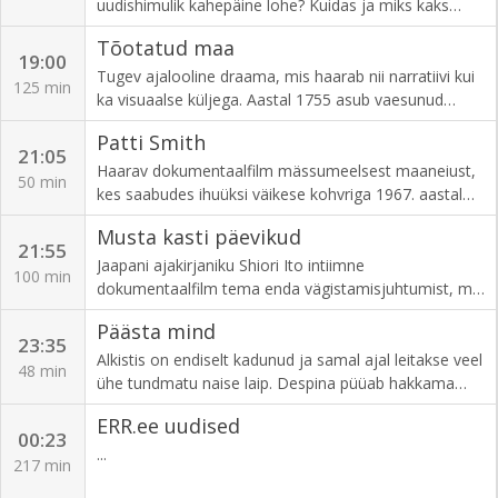
ka juba kogenud vabatahtlikud merepäästjad.
uudishimulik kahepäine lohe? Kuidas ja miks kaks
Režissöör Keiti Väliste, toimetajad Kai Väärtnõu ja
noort naist ühest rahvapillist sedavõrd müstilisi helisid
Tõotatud maa
Karmel Killandi.
välja kangutavad, et terve maailm ahhetab?
19:00
Tugev ajalooline draama, mis haarab nii narratiivi kui
125 min
ka visuaalse küljega. Aastal 1755 asub vaesunud
kapten Ludvig Kahlen (Mads Mikkelsen) vallutama
Patti Smith
karmi ja asustamata Taani nõmme-ala, et ehitada
21:05
sinna koloonia kuninga nimel. Vastutasuks saab ta
Haarav dokumentaalfilm mässumeelsest maaneiust,
50 min
endale igatsetud tiitli. Piirkonna ainuvalitseja,
kes saabudes ihuüksi väikese kohvriga 1967. aastal
sadismile kalduv Frederik de Schinkel (Simon
New Yorki, oli valmis muutma maailma nii enda sees
Musta kasti päevikud
Bennebjerg) usub aga, et nõmm kuulub talle, ja kahe
kui ka enda ümber. Pungi ristiemaks tituleeritud Patti
21:55
mehe vahel kasvavad pinged. Viimaks tuleb kaptenil
Smith on üks esimestest rokkmuusika naisstaaridest,
Jaapani ajakirjaniku Shiori Ito intiimne
100 min
de Schinkeliga riskantsesse võitlusesse asuda ja see
kes oma ainupärase stiiliga nii muusikas, kirjanduses
dokumentaalfilm tema enda vägistamisjuhtumist, mis
seab ohtu teisigi. Parima filmi Kuldlõvi nominent
kui ka moes muutis terve põlvkonna arusaamu seni
põhjustas tema kodumaal suure skandaali ning juhtis
Päästa mind
Veneetsia festivalil. Režissöör Nickolaj Arcel.
kehtinud reeglitest. Patti Smith lammutas klišeesid ja
tähelepanu Jaapani ühiskonna ja kohtusüsteemi
23:35
tõestas, et rock’n’roll pole pelgalt vaid meeste
kitsaskohtadele. Ito, kes süüdistas vägistamises
Alkistis on endiselt kadunud ja samal ajal leitakse veel
48 min
mänguväljak. R: Sophie Peyrard, Anne Cutaia.
prominentset meediategelast (ja peaminister Abe
ühe tundmatu naise laip. Despina püüab hakkama
head sõpra), näitab ilustamata ligi kaheksa aastat
saada onupojapoliitikaga väikses linnas, kuid tasapisi
ERR.ee uudised
kestnud kohtusaaga ning ühiskonna hukkamõistu
hakkavad selguma ka tema enda varjatud pahed.
00:23
mõju tema elule, tööle ja vaimsele tervisele.
...
217 min