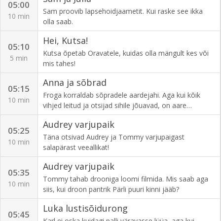
pannud.
05:00
Sam proovib lapsehoidjaametit. Kui raske see ikka
10 min
olla saab.
Hei, Kutsa!
05:10
Kutsa õpetab Oravatele, kuidas olla mängult kes või
5 min
mis tahes!
Anna ja sõbrad
05:15
Froga korraldab sõpradele aardejahi. Aga kui kõik
10 min
vihjed leitud ja otsijad sihile jõuavad, on aare
kadunud.
Audrey varjupaik
05:25
Täna otsivad Audrey ja Tommy varjupaigast
10 min
salapärast veeallikat!
Audrey varjupaik
05:35
Tommy tahab drooniga loomi filmida. Mis saab aga
10 min
siis, kui droon pantrik Pärli puuri kinni jääb?
Luka lustisõidurong
05:45
Karl ei oska kuidagi palli väravasse lüüa, aga kui