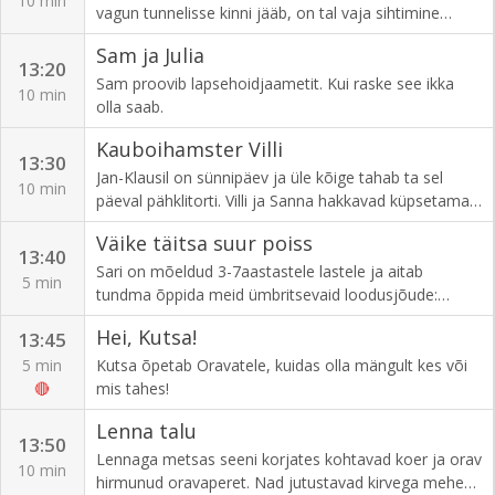
10 min
säärane asi, mille kiitmiseks pole meie keeles veel
vagun tunnelisse kinni jääb, on tal vaja sihtimine
küllalt vägevaid sõnu.
kiiresti ära õppida.
Sam ja Julia
13:20
Sam proovib lapsehoidjaametit. Kui raske see ikka
10 min
olla saab.
Kauboihamster Villi
13:30
Jan-Klausil on sünnipäev ja üle kõige tahab ta sel
10 min
päeval pähklitorti. Villi ja Sanna hakkavad küpsetama,
ent siis selgub, et keegi on nende pähklid pihta
Väike täitsa suur poiss
pannud.
13:40
Sari on mõeldud 3-7aastastele lastele ja aitab
5 min
tundma õppida meid ümbritsevaid loodusjõude:
ookeane, mägesid, Kuud, planeete ja tähti. Koos
Hei, Kutsa!
13:45
väikese, kuid juba täitsa suure poisiga tehakse läbi
peadpööritavaid seiklusi ja õpitakse iga kord midagi
5 min
Kutsa õpetab Oravatele, kuidas olla mängult kes või
uut.
🔴
mis tahes!
Lenna talu
13:50
Lennaga metsas seeni korjates kohtavad koer ja orav
10 min
hirmunud oravaperet. Nad jutustavad kirvega mehest,