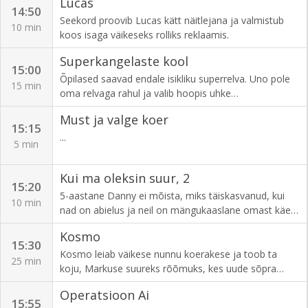
Lucas
moeauhind. Pidu muutub aga õudusunenäoks, kui
14:50
Audrey muundub Stiilikuningannaks ning Marinette ja
Seekord proovib Lucas kätt näitlejana ja valmistub
10 min
Adrien jäävad lifti kinni ega saa Lepatriinu ning Musta
koos isaga väikeseks rolliks reklaamis.
Kassina appi rutata.
Superkangelaste kool
15:00
Õpilased saavad endale isikliku superrelva. Uno pole
15 min
oma relvaga rahul ja valib hoopis uhke
Apokalüpsisemõõga. Mis juhtub aga siis, kui mõõk
Must ja valge koer
tema valduses tõrkuma hakkab?
15:15
...
5 min
Kui ma oleksin suur, 2
15:20
5-aastane Danny ei mõista, miks täiskasvanud, kui
10 min
nad on abielus ja neil on mängukaaslane omast käest
võtta, ei mängi omavahel, vaid tegelevad selliste
Kosmo
igavate asjadega nagu lõputu rääkimine. Kui Danny
15:30
oleks suur, siis abielluks ta just sellise tüdrukuga,
Kosmo leiab väikese nunnu koerakese ja toob ta
25 min
kellega saab mängida ja kes väikesi ulakusi pahaks ei
koju, Markuse suureks rõõmuks, kes uude sõpra
pane. Film valmis Eva Janikovszky raamatute põhjal.
kohe kiindub. Õed Ella ja Klara, kes on oma isalt
Operatsioon Ai
Režissöör Aina Järvine. Tootja A Film Eesti.
romula pärinud, üritavad oma elujärge parandada,
15:55