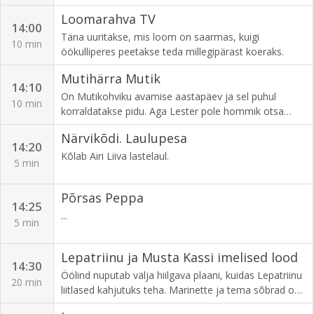
kes ähvardab nende puuonni maha raiuda. Kas nad
Loomarahva TV
suudavad koos mehe peatada?
14:00
Täna uuritakse, mis loom on saarmas, kuigi
10 min
öökulliperes peetakse teda millegipärast koeraks.
Mutihärra Mutik
14:10
On Mutikohviku avamise aastapäev ja sel puhul
10 min
korraldatakse pidu. Aga Lester pole hommik otsa
üldse enda moodi olnud.
Närvikõdi. Laulupesa
14:20
Kõlab Airi Liiva lastelaul.
5 min
Põrsas Peppa
14:25
...
5 min
Lepatriinu ja Musta Kassi imelised lood
14:30
Öölind nuputab välja hiilgava plaani, kuidas Lepatriinu
20 min
liitlased kahjutuks teha. Marinette ja tema sõbrad on
kutsutud peole, kus antakse Adrienile üle kuulus