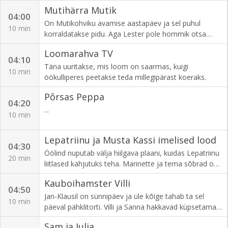
Mutihärra Mutik
04:00
On Mutikohviku avamise aastapäev ja sel puhul
10 min
korraldatakse pidu. Aga Lester pole hommik otsa
üldse enda moodi olnud.
Loomarahva TV
04:10
Täna uuritakse, mis loom on saarmas, kuigi
10 min
öökulliperes peetakse teda millegipärast koeraks.
Põrsas Peppa
04:20
...
10 min
Lepatriinu ja Musta Kassi imelised lood
04:30
Öölind nuputab välja hiilgava plaani, kuidas Lepatriinu
20 min
liitlased kahjutuks teha. Marinette ja tema sõbrad on
kutsutud peole, kus antakse Adrienile üle kuulus
Kauboihamster Villi
moeauhind. Pidu muutub aga õudusunenäoks, kui
04:50
Audrey muundub Stiilikuningannaks ning Marinette ja
Jan-Klausil on sünnipäev ja üle kõige tahab ta sel
10 min
Adrien jäävad lifti kinni ega saa Lepatriinu ning Musta
päeval pähklitorti. Villi ja Sanna hakkavad küpsetama,
Kassina appi rutata.
ent siis selgub, et keegi on nende pähklid pihta
Sam ja Julia