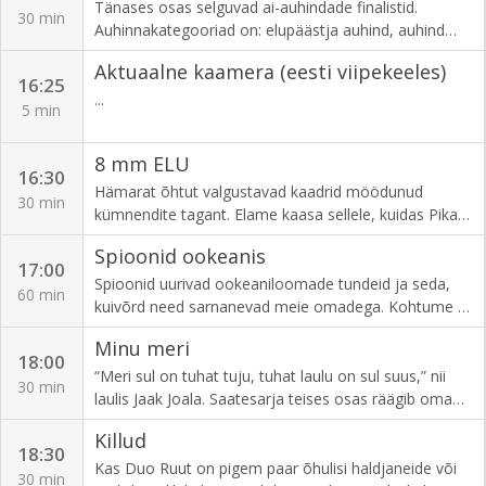
varastades hinnalise pärli. Kuidas on pärl ja koer
Tänases osas selguvad ai-auhindade finalistid.
30 min
omavahel seotud ning kas koera nimi on Sassu,
Auhinnakategooriad on: elupäästja auhind, auhind
Rambo või hoopis Susie?
vapruse eest, esmaabiauhind ja suure südame
Aktuaalne kaamera (eesti viipekeeles)
auhind.
16:25
...
5 min
8 mm ELU
16:30
Hämarat õhtut valgustavad kaadrid möödunud
30 min
kümnendite tagant. Elame kaasa sellele, kuidas Pika
Hermanni torni tõusis esimest korda sinimustvalge
Spioonid ookeanis
lipp. Näeme seniavaldamata kaadreid esimesest
17:00
vanasõidukite kokkutulekust, stuudios kommenteerib
Spioonid uurivad ookeaniloomade tundeid ja seda,
60 min
toonaseid sündmusi Valeri Kirss. Saatejuht Tambet
kuivõrd need sarnanevad meie omadega. Kohtume nii
Tuisk.
mängivate delfiinide, suudlevate lamantiinide,
Minu meri
tundeliste seepiate kui ka paljude teiste põnevate
18:00
loomadega.
“Meri sul on tuhat tuju, tuhat laulu on sul suus,” nii
30 min
laulis Jaak Joala. Saatesarja teises osas räägib oma
merearmastusest legendaarne purjetamistreener
Killud
Rein Ottoson. End panevad proovile nii algajad
18:30
merehädalised Hannes Hermaküla ja Jüri Muttika kui
Kas Duo Ruut on pigem paar õhulisi haldjaneide või
30 min