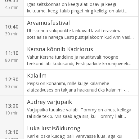
09:55
- viimaks lasevad nad uue paadi vette. Jessie
Igas seltskonnas on keegi alati osav ja keegi
45 min
valmistub talveks. Ta tahab aina mugavamalt elada ja
kultuurne, keegi talub pinget ning kellelgi on alati
alustab ehitustöid. Sue kliendid on karibujahil ja karud
õnne! Kuid kes see on? Sellele saame vastused
Arvamusfestival
ei lase end kaua oodata.
saates "MEIE BINGO!", kus igal kolmapäeval tuleb
10:40
külla üks vahva ja värvikas lotomängijate seltskond!
Ühiskonna valupunkte lahkavad laval teravaima
30 min
Samal ajal saavad ennast proovile panna ka vaatajad
sotsiaalse närviga Eesti püstijalakoomikud Ann Vaida,
kodudes ja selguvad ka Bingo loto võidunumbrid!
Kaspar Kikerpill ja Ardo Asperk. Kolm korda kümme
Kersna kõnnib Kadriorus
Saatejuhid Christopher Rajaveer ja Anne Mari Saks.
minutit värskendavat vaadet elule, poliitikale ja sellele,
11:10
miks me kõik vahel tahaks lihtsalt naerda, et mitte
Vahur Kersna tundeline ja nauditavalt hoogne
80 min
nutta. Teleülekande režissöör Rait Roland Veskemaa.
teekond läbi kodukandi, Eesti parkide kroonijuveeli
ning prestiižseima elurajooni Kadrioru, mis 2018.
Kalailm
aastal 300. sünnipäeva tähistas. Režissöör Andres
12:30
Lepasar, produtsent Ruth Heinmaa.
Peipsi on kohanimi, mille külge kalamehe
30 min
alateadvuses on takjana haakunud üks kalanimi -
ahven, kuivõrd tänapäeval käiakse Peipsi järve peal
Audrey varjupaik
püüdmas eeskätt ikka just seda kala. Ahvenat
13:00
jahitakse Peipsil suure suve ajal, vara-, kesk- ja
Varjupaika tuuakse vallabi. Tommy on ainus, kellega
10 min
hilissügisel ning ka läbi terve talve; jahitakse
tal side tekib. Mis saab aga siis, kui Tommy liialt
erisuguste lantide ja tirkudega, nii- ja naasuguste
vallabi külge klammerdub?
Luka lustisõidurong
rakendustega. Peipsi ahvenaid püüab seekord ka
13:10
Kalailm, kaldal keedetakse aga ahvenatest kokku
Karl ei oska kuidagi palli väravasse lüüa, aga kui