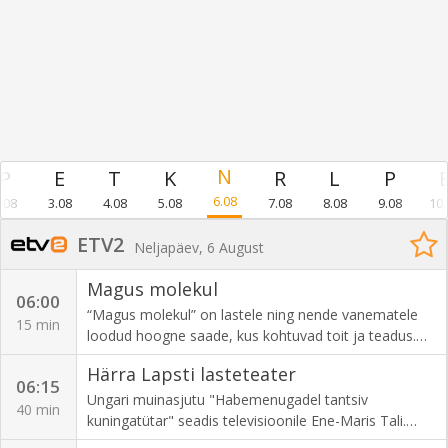
6.08
.08
3.08
4.08
5.08
7.08
8.08
9.08
10.
ETV2
Neljapäev, 6 August
Magus molekul
06:00
“Magus molekul” on lastele ning nende vanematele
15 min
loodud hoogne saade, kus kohtuvad toit ja teadus.
Igas saates valmistavad Paula Särekanno ning Aigar
Härra Lapsti lasteteater
Vaigu kodumaistest toorainetest midagi maitsvat ja
06:15
tervislikku ning hiljem teeb Aigar koos väikese
Ungari muinasjutu "Habemenugadel tantsiv
40 min
abilisega ka toiduteaduskatset. “Magus molekul” aitab
kuningatütar" seadis televisioonile Ene-Maris Tali.
kõhtu täita ning kustutada janu uute teadmiste järele!
Osades Luule Komissarov, Aarne Üksküla, Piret