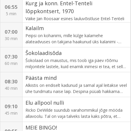
Kurg ja konn. Entel-Tenteli
Režissöör Ivan Pavljutškov, toimetaja Helen Saluveer,
Kalda, Tõnu Saar, Marko Matvere, Tõnu Oja.
06:55
produtsent Maria Uppin, tootja Black Plastic Media
Režissöör Karin Nurm.
lõppkontsert, 1970
5 min
Productions.
Väike Jan Roosaar esines lauluvõistluse Entel-Tenteli
lõppkonserdil Estonia konserdisaalis 1970. aastal
Kalailm
Kustas Kikerpuu ansambli saatel Meeta Terri ja Liina
07:00
Peipsi on kohanimi, mille külge kalamehe
Raudsiku lauluga.
30 min
alateadvuses on takjana haakunud üks kalanimi -
ahven, kuivõrd tänapäeval käiakse Peipsi järve peal
Šokolaadisõda
püüdmas eeskätt ikka just seda kala. Ahvenat
07:30
jahitakse Peipsil suure suve ajal, vara-, kesk- ja
Šokolaad on maiustus, mis toob iga päev rõõmu
60 min
hilissügisel ning ka läbi terve talve; jahitakse
miljonitele lastele, kuid enamik inimesi ei tea, et selle
erisuguste lantide ja tirkudega, nii- ja naasuguste
saamiseks kasutatakse tuhandete laste orjatööd.
Päästa mind
rakendustega. Peipsi ahvenaid püüab seekord ka
Inimõigusteadvokaat Terry Collingsworth on võtnud
08:30
Kalailm, kaldal keedetakse aga ahvenatest kokku
oma missiooniks päästa nii palju orjatööle sunnitud
Alkistis on endiselt kadunud ja samal ajal leitakse veel
40 min
säärane asi, mille kiitmiseks pole meie keeles veel
lapsi, kui vähegi võimalik. Auhinnatud Taani
ühe tundmatu naise laip. Despina püüab hakkama
küllalt vägevaid sõnu.
dokumentaalfilm jälgib viie aasta vältel Collingsworthi
saada onupojapoliitikaga väikses linnas, kuid tasapisi
Elu allpool nulli
vihast võitlust šokolaaditootjatega ning nende
hakkavad selguma ka tema enda varjatud pahed.
09:10
advokaatide ja lobitöötajate armeega.
Ricko DeWilde suundub varahommikul jõge mööda
45 min
allavoolu. Tal on vaja talveks lasta kaks põtra, et
tema pere ja teised kogukonna liikmed söönuks
MEIE BINGO!
saaks. Denise ja Andy on tänast päeva kaua oodanud