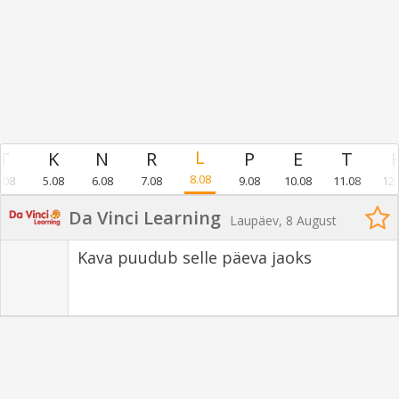
8.08
.08
5.08
6.08
7.08
9.08
10.08
11.08
12.
Da Vinci Learning
Laupäev, 8 August
Kava puudub selle päeva jaoks