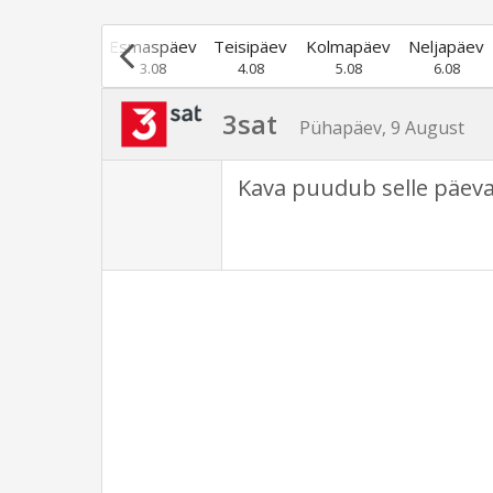
Pühapäev
Esmaspäev
Teisipäev
Kolmapäev
Neljapäev
2.08
3.08
4.08
5.08
6.08
3sat
Pühapäev, 9 August
Kava puudub selle päeva