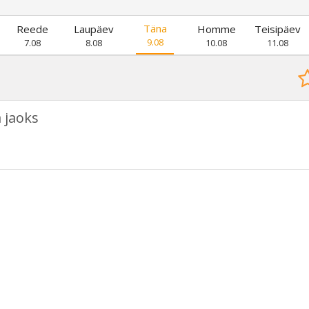
Täna
Reede
Laupäev
Homme
Teisipäev
9.08
7.08
8.08
10.08
11.08
 jaoks